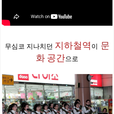
지하철역
문
무심코 지나치던
이
화
공간
으로