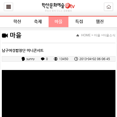
학산
축제
마을
특집
웹진
마을
HOME
> 마을 >마을소식
남구여성합창단 미니콘서트
sunny
0
13450
2013-04-02 06:06:45