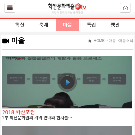
학산
축제
마을
특집
웹진
마을
HOME
> 마을 >마을소식
2018 학산포럼
2부 학산문화원의 지역 연대와 협치를…