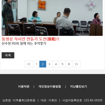
동영상 자서전 만들기 도전(挑戰)!!
신수현 PD와 함께 하는 추억쌓기
목록
<<
1
2
3
4
5
6
>>
이용약관
|
개인정보이용방침
|
지난웹진보기
상호명 : 미추홀학산문화원
|
대표 : 이회만
|
사업자등록번호 : 121-82-10102