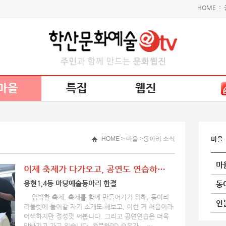
HOME
:
마을
특집
웹진
HOME
> 마을 >동아리 소식
마을
마
이제 축제가 다가오고, 공연도 연습하…
용현1,4동 마당예술동아리 한결
동
임박한 축제, 축제를 함께 만들어가기 위해, 동아리
인
리플렛에 들어갈 자기 소개도 해보고, 이런 거 처음이라
어색하지만 정성껏 써봅니다. 그리고 공연연습은 더욱
막바지고 가고 있습니다. @문화PD 오윤자 …