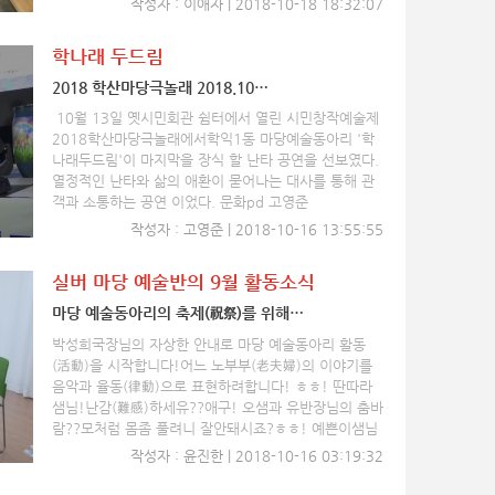
작성자 : 이애자 | 2018-10-18 18:32:07
학나래 두드림
2018 학산마당극놀래 2018.10…
10월 13일 옛시민회관 쉼터에서 열린 시민창작예술제
2018학산마당극놀래에서학익1동 마당예술동아리 '학
나래두드림'이 마지막을 장식 할 난타 공연을 선보였다.
열정적인 난타와 삶의 애환이 묻어나는 대사를 통해 관
객과 소통하는 공연 이었다. 문화pd 고영준
작성자 : 고영준 | 2018-10-16 13:55:55
실버 마당 예술반의 9월 활동소식
마당 예술동아리의 축제(祝祭)를 위해…
박성희국장님의 자상한 안내로 마당 예술동아리 활동
(活動)을 시작합니다!어느 노부부(老夫婦)의 이야기를
음악과 율동(律動)으로 표현하려합니다! ㅎㅎ! 딴따라
샘님!난감(難感)하세유??애구! 오샘과 유반장님의 춤바
람??모처럼 몸좀 풀려니 잘안돼시죠?ㅎㅎ! 예쁜이샘님
이 오셨네?양샘님이 왔네요! 멋진 춤사위 잘가…
작성자 : 윤진한 | 2018-10-16 03:19:32