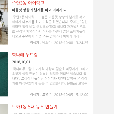
주안3동 아이락고
마음껏 상상의 날개를 펴고 이야기 나…
주안3동 아이락고 오늘은 마음껏 상상의 날개를 펴고
이야기 나누기를 하며 기획을 하였습니다. 주제는 “당신
이라면 입장 바꿔 생각해봐”라고 합니다 재개발지역으
로 선정된 지역이라서 이사를 가면서 많은 쓰레기들이
나오고 주변에서 직접 겪는 일이라서 이야기 거리…
작성자 : 박초란 | 2018-10-08 13:24:25
학나래 두드림
2018.10.01
학나래두드림의 이재혁 대장과 김순호 마당지기 그리고
초창기 설립 멤버인 정봉선 회원을 인터뷰 했습니다.학
나래두드림이 만들어진 이야기와 5년째 운영해 온 이야
기를 허심탄회하게 들을 수 있었습니다. 문화pd 고영준
작성자 : 고영준 | 2018-10-05 15:12:00
도화1동 5대 뉴스 만들기