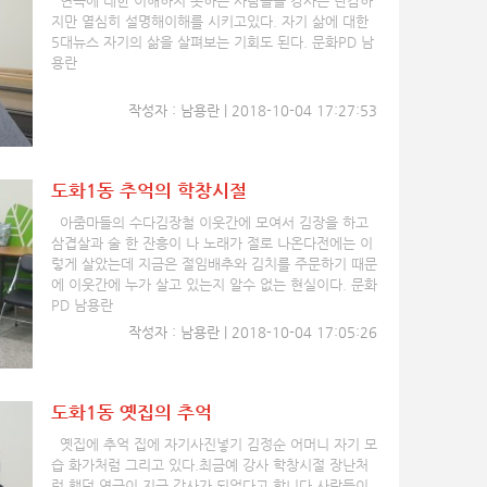
연극에 대한 이해하지 못하는 사람들을 강사는 난감하
지만 열심히 설명해이해를 시키고있다. 자기 삶에 대한
5대뉴스 자기의 삶을 살펴보는 기회도 된다. 문화PD 남
용란
작성자 : 남용란 | 2018-10-04 17:27:53
도화1동 추억의 학창시절
아줌마들의 수다김장철 이웃간에 모여서 김장을 하고
삼겹살과 술 한 잔흥이 나 노래가 절로 나온다전에는 이
렇게 살았는데 지금은 절임배추와 김치를 주문하기 때문
에 이웃간에 누가 살고 있는지 알수 없는 현실이다. 문화
PD 남용란
작성자 : 남용란 | 2018-10-04 17:05:26
도화1동 옛집의 추억
옛집에 추억 집에 자기사진넣기 김정순 어머니 자기 모
습 화가처럼 그리고 있다.최금예 강사 학창시절 장난처
럼 했던 연극이 지금 강사가 되었다고 합니다.사람들이