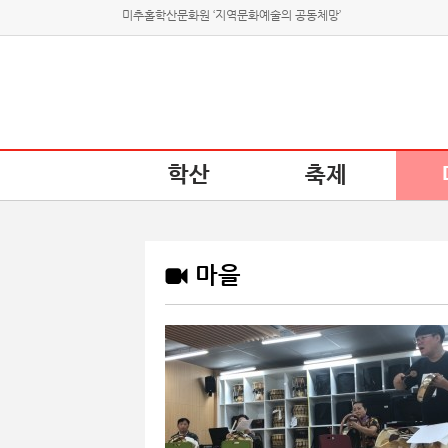
미추홀학산문화원 ‘지역문화예술의 공동체망’
학산
축제
마을