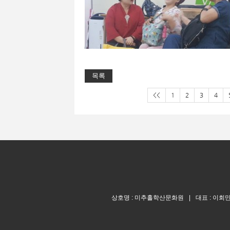
목록
<<
1
2
3
4
상호명 : 미추홀학산문화원
|
대표 : 이회