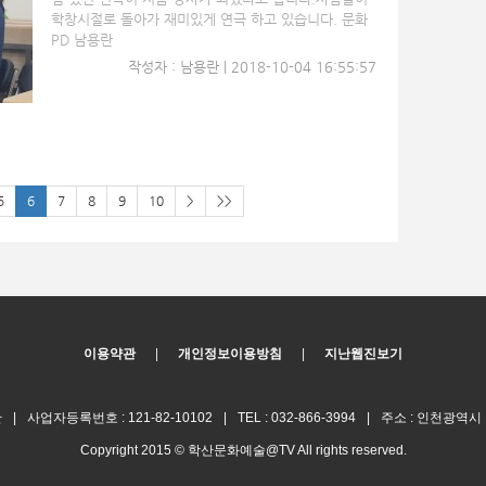
학창시절로 돌아가 재미있게 연극 하고 있습니다. 문화
PD 남용란
작성자 : 남용란 | 2018-10-04 16:55:57
5
6
7
8
9
10
>
>>
이용약관
|
개인정보이용방침
|
지난웹진보기
만
|
사업자등록번호 : 121-82-10102
|
TEL : 032-866-3994
|
주소 : 인천광역시
Copyright 2015 © 학산문화예술@TV All rights reserved.