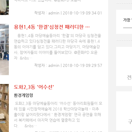
작성자 : admin | 2018-10-19 09:34:01
가장 
용현1,4동 '한결'심청전 패러디한 …
용현1,4동 마당예술동아리 '한결'의 마당극 심청전을
연습하고 있다심청전을 패러디한 마당극 속에 용현1,4
동의 이야기를 담고 있다.그리고 마당지기, 마당예술강
사, 참여자들의 이야이를 들어보았다. @문화PD 오윤
자 &nbs…
작성자 : admin | 2018-10-19 09:29:57
도화2,3동 '어수선'
환경계엄령
도화2,3동 마당예술동아리 '어수선' 동아리회원들이 모
레 있을 시민창작예술제 2018 학산마당극놀래 - 미추
홀이랑 살어리랏다에서 ' 환경계엄령' 연극 공연을 위해
서 북카페에서 마지막 연습에 열중하고 있
다. &nbs…